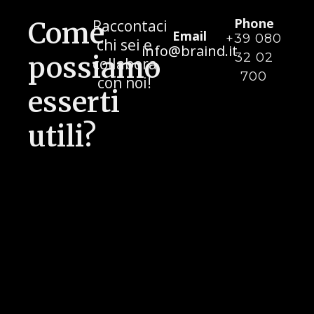
Phone
Come
Raccontaci
Email
+39 080
chi sei e
info@braind.it
32 02
possiamo
collabora
700
con noi!
esserti
utili?