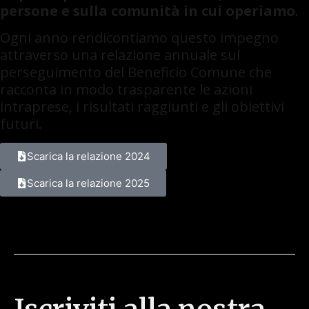
persone e sulla comunità in cui operiamo
.
Ogni anno rendicontiamo questo impegno
attraverso una relazione annuale sul
perseguimento del Beneficio Comune che
racconta in modo trasparente le azioni
intraprese, i risultati raggiunti e gli obiettivi
futuri.
Scarica la relazione 2024
Scarica la relazione 2025